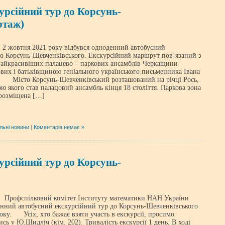
урсійний тур до Корсунь-
ртаж)
 жовтня 2021 року відбувся одноденний автобусний
до Корсунь-Шевченківського. Екскурсійний маршрут пов’язаний з
 найкрасивіших палацево – паркових ансамблів Черкащини
их і батьківщиною геніального українського письменника Івана
. Місто Корсунь-Шевченківський розташований на річці Рось,
 якого став палацовий ансамбль кінця 18 століття. Паркова зона
 розміщена […]
льні новини
|
Коментарів немає »
урсійний тур до Корсунь-
рофспілковий комітет Інституту математики НАН України
енний автобусний екскурсійний тур до Корсунь-Шевченківського
оку. Усіх, хто бажає взяти участь в екскурсії, просимо
сь у Ю.Шидліч (кім. 202). Тривалість екскурсії 1 день. В ході