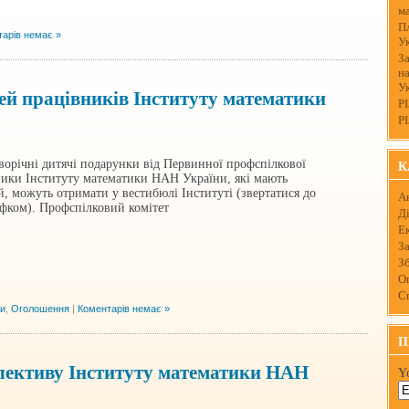
м
П
арів немає »
У
За
н
У
ей працівників Інституту математики
Р
Р
ворічні дитячі подарунки від Первинної профспілкової
К
вники Інституту математики НАН України, які мають
й, можуть отримати у вестибюлі Інституті (звертатися до
А
офком). Профспілковий комітет
Д
Ек
З
Зб
О
С
ни
,
Оголошення
|
Коментарів немає »
П
олективу Інституту математики НАН
Y