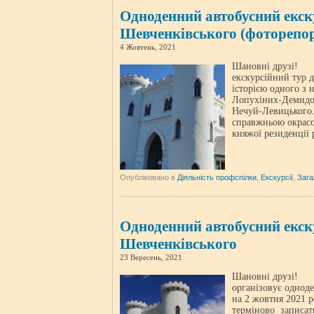
Одноденний автобусний екск
Шевченківського (фоторепо
4 Жовтень, 2021
Шановні друзі! 2
екскурсійний тур 
історією одного з
Лопухіних-Демидов
Нечуй-Левицького
справжньою окрасою
княжої резиденції
Опубліковано в
Діяльність профспілки
,
Екскурсії
,
Зага
Одноденний автобусний екск
Шевченківського
23 Вересень, 2021
Шановні друзі! П
організовує однод
на 2 жовтня 2021 р
терміново записати