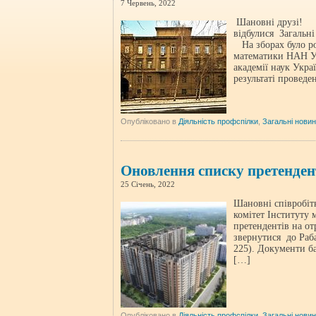
7 Червень, 2022
Шановні друзі! У 
відбулися Загальн
На зборах було р
математики НАН Укр
академії наук Укра
результаті провед
Опубліковано в
Діяльність профспілки
,
Загальні нови
Оновлення списку претенден
25 Січень, 2022
Шановні співробі
комітет Інституту
претендентів на о
звернутися до Раба
225). Документи ба
[…]
Опубліковано в
Діяльність профспілки
,
Загальні нови