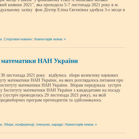
вий киянин 2021”, яка проходила 5-7 листопада 2021 року в м.
альному заліку фон Діхтер Еліна Євгенівна здобула 3-є місце в
.
ни
,
Спортивні новини
|
Коментарів немає »
у математики НАН України
0 листопада 2021 року відбулись збори колективу наукових
туту математики НАН України, на яких розглядалось питання про
Інституту математики НАН України. Зборам передувала зустріч
ву Інституту математики НАН України з кандидатами на посаду
у (зустріч проводилась 29 листопада 2021 року), на якій
передвиборчих програм претендентів та здійснювалось
ни
,
Збори, конференції, пленуми, наради
|
Коментарів немає »