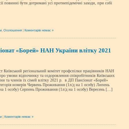
ії повинні бути дотримані усі протиепідемічні заходи, при собі
ни
,
Оголошення
|
Коментарів немає »
іонат «Борей» НАН України влітку 2021
т Київський регіональний комітет профспілки працівників НАН
про умови відпочинку та оздоровлення співробітників Київських
и та членів їх сімей влітку 2021 р. в ДП Пансіонат «Борей»
горія номерів Червень Проживання (1л/д на 1 особу) Липень
на 1 особу) Серпень Проживання (1л/д на 1 особу) Вересень […]
ни
|
Коментарів немає »