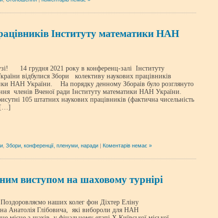
рацівників Інституту математики НАН
14 грудня 2021 року в конференц-залі Інституту
раїни відбулися Збори колективу наукових працівників
ики НАН України. На порядку денному Збораів було розглянуто
ння членів Вченої ради Інституту математики НАН України.
исутні 105 штатних наукових працівників (фактична чисельність
 […]
ни
,
Збори, конференції, пленуми, наради
|
Коментарів немає »
шним виступом на шаховому турнірі
оздоровляємо наших колег фон Діхтер Еліну
іна Анатолія Глібовича, які вибороли для НАН
не місце з шахів у фінальному етапі Х Київської міської