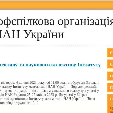
фспілкова організація
НАН України
С
лективу та наукового колективу Інституту
С
О
вівторок, 4 квітня 2023 року, об 11:00 год. відбудуться Загальні
олективу Інституту математики НАН України. Порядок денний:
П
 наукових працівників з правом ухвального голосу для участі у
орів НАН України 25-27 квітня 2023 р. До участі у Зборах
штатні працівники Інституту математики НАН України. Після
Н
них зборів трудового […]
П
к