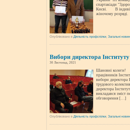
спартакіади “Здоро
Києві. В індивіду
жіночому розряді
Опубліковано в
Діяльність профспілки
,
Загальні нови
Вибори директора Інститут
30 Листопад, 2021
Шановні колеги! 3
працівників Інсти
вибори директора 
трудового колекти
директора Інститут
викладався зміст 
обговорення […]
Опубліковано в
Діяльність профспілки
,
Загальні нови