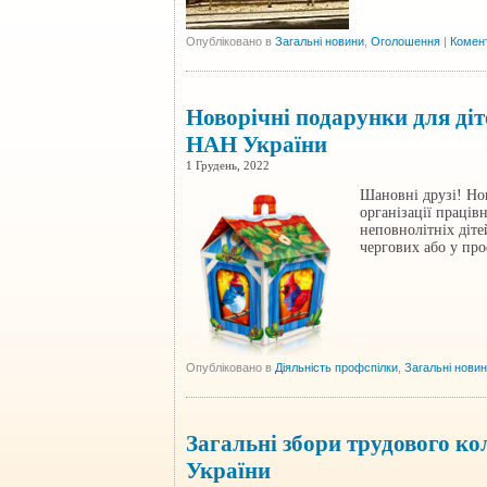
Опубліковано в
Загальні новини
,
Оголошення
|
Комент
Новорічні подарунки для діт
НАН України
1 Грудень, 2022
Шановні друзі! Но
організації праці
неповнолітніх діте
чергових або у пр
Опубліковано в
Діяльність профспілки
,
Загальні нови
Загальні збори трудового к
України