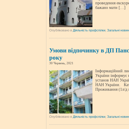
проведення екскурс
бажано мати […]
Опубліковано в
Діяльність профспілки
,
Загальні нови
Умови відпочинку в ДП Панс
року
30 Червень, 2021
Інформаційний лис
України інформує 
установ НАН Україн
НАН України. Кате
Проживання (1л/д 
Опубліковано в
Діяльність профспілки
,
Загальні нови