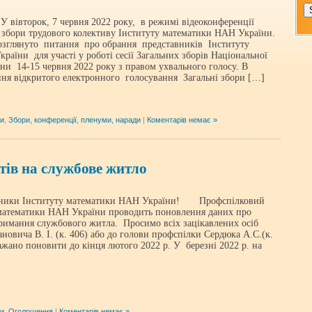
вівторок, 7 червня 2022 року, в режимі відеоконференції
і збори трудового колективу Інституту математики НАН України.
озглянуто питання про обрання представників Інституту
аїни для участі у роботі сесії Загальних зборів Національної
їни 14-15 червня 2022 року з правом ухвального голосу. В
ення відкритого електронного голосування Загальні збори […]
ни
,
Збори, конференції, пленуми, наради
|
Коментарів немає »
тів на службове житло
тники Інституту математики НАН України! Профспілковий
 математики НАН України проводить поновлення даних про
тримання службового житла. Просимо всіх зацікавлених осіб
новича В. І. (к. 406) або до голови профспілки Сердюка А.С.(к.
жано поновити до кінця лютого 2022 р. У березні 2022 р. на
ни
,
Оголошення
|
Коментарів немає »