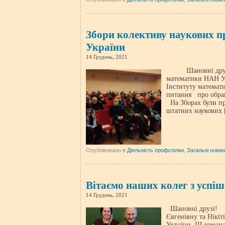
Збори колективу наукових п
України
14 Грудень, 2021
Шановні друзі! 
математики НАН Ук
Інституту математ
питання про обра
На Зборах були пр
штатних наукових
Опубліковано в
Діяльність профспілки
,
Загальні нови
Вітаємо наших колег з успі
14 Грудень, 2021
Шановні друзі! П
Євгенівну та Нікіт
України ІІІ команд