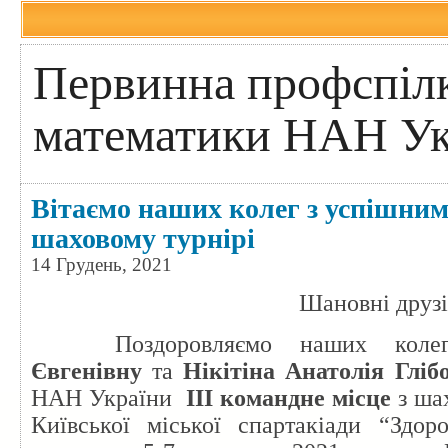
Первинна профспілк
математики НАН Ук
Вітаємо наших колег з успішним
шаховому турнірі
14 Грудень, 2021
Шановні друзі
Поздоровляємо наших кол
Євгенівну
та
Нікітіна
Анатолія Глі
НАН України
ІІІ
командне місце
з ша
Київської міської спартакіади “Здо