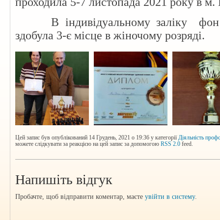
проходила 5-7 листопада 2021 року в м. 
В індивідуальному заліку фон Ді
здобула 3-є місце в жіночому розряді.
Цей запис був опублікований 14 Грудень, 2021 о 19:36 у категорії
Діяльність проф
можете слідкувати за реакцією на цей запис за допомогою
RSS 2.0
feed.
Напишіть відгук
Пробачте, щоб відправити коментар, маєте
увійти в систему
.