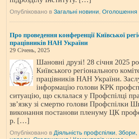
Опубліковано в
Загальні новини
,
Оголошення
Про проведення конференції Київської рег
працівників НАН України
29 Січень, 2025
Шановні друзі! 28 січня 2025 р
Київського регіонального коміт
працівників НАН України. Зас
інформацію голови КРК профсп
ситуацію, що склалася у Профспілці пр
зв’язку зі смертю голови Профспілки Ши
виконання постанови пленуму ЦК профсп
р. […]
Опубліковано в
Діяльність профспілки
,
Збори,