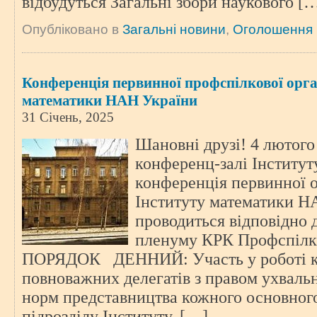
відбудуться Загальні збори наукового [
Опубліковано в
Загальні новини
,
Оголошення
Конференція первинної профспілкової орган
математики НАН України
31 Січень, 2025
Шановні друзі! 4 лютого 
конференц-залі Інститут
конференція первинної о
Інституту математики Н
проводиться відповідн
пленуму КРК Профспілки 
ПОРЯДОК ДЕННИЙ: Участь у роботі ко
повноважних делегатів з правом ухвальн
норм представництва кожного основног
підрозділу Інституту. […]