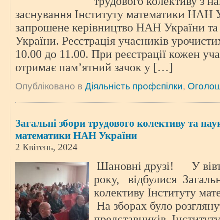
трудового колективу з на
заснування Інституту математики НАН У
запрошене керівництво НАН України т
України. Реєстрація учасників урочисти
10.00 до 11.00. При реєстрації кожен уч
отримає пам’ятний зачок у […]
Опубліковано в
Діяльність профспілки
,
Оголо
Загальні збори трудового колективу та нау
математики НАН України
2 Квітень, 2024
Шановні друзі! У вівт
року, відбулися Загальн
колективу Інституту м
На зборах було розглян
представників Інститут