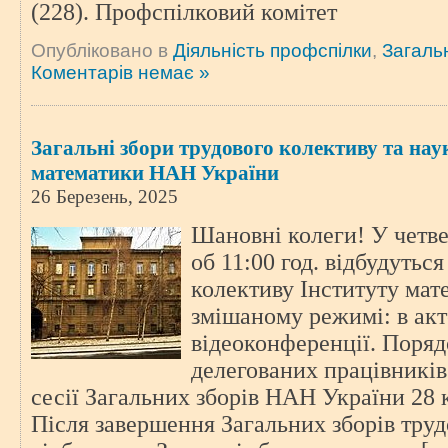
(228). Профспілковий комітет
Опубліковано в
Діяльність профспілки
,
Загаль
Коментарів немає »
Загальні збори трудового колективу та нау
математики НАН України
26 Березень, 2025
Шановні колеги! У четве
об 11:00 год. відбудутьс
колективу Інституту ма
змішаному режимі: в акто
відеоконференції. Поряд
делегованих працівників 
сесії Загальних зборів НАН України 28 к
Після завершення Загальних зборів труд