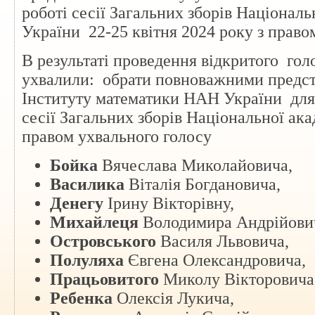
роботі сесії Загальних зборів Національ
України 22-25 квітня 2024 року з право
В результаті проведення відкритого гол
ухвалили: обрати повноважними
предс
Інституту математики НАН України для у
сесії Загальних зборів Національної ака
правом ухвального голосу
Бойка
Вячеслава Миколайовича,
Василика
Віталія Богдановича,
Денегу
Ірину Вікторівну,
Михайлеця
Володимира Андрійови
Островського
Василя Львовича,
Полуляха
Євгена Олександровича,
Працьовитого
Миколу Вікторовича
Ребенка
Олексія Лукича,