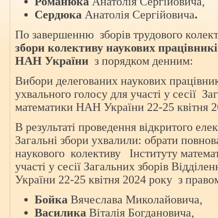
Романюка
Анатолія Сергійовича,
Сердюка
Анатолія Сергійовича
.
По завершенню зборів трудового колек
збори колективу наукових працівник
НАН України
з порядком денним:
Вибори делегованих наукових працівник
ухвального голосу для участі у сесії За
математики НАН України 22-25 квітня 2
В результаті проведення відкритого ел
Загальні збори ухвалили: обрати повн
наукового колективу Інституту матем
участі у сесії Загальних зборів Відділ
України 22-25 квітня 2024 року з право
Бойка
Вячеслава Миколайовича,
Василика
Віталія Богдановича,