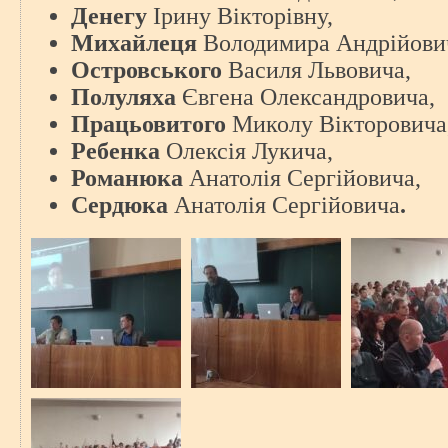
Денегу
Ірину Вікторівну,
Михайлеця
Володимира Андрійови
Островського
Василя Львовича,
Полуляха
Євгена Олександровича,
Працьовитого
Миколу Вікторовича
Ребенка
Олексія Лукича,
Романюка
Анатолія Сергійовича,
Сердюка
Анатолія Сергійовича
.