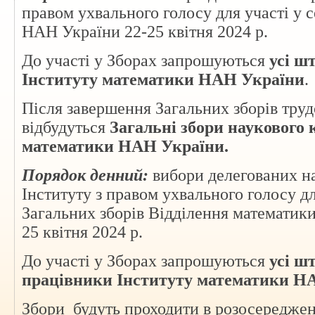
правом ухвального голосу для участі у с
НАН України
22-25
квітня
2024
р.
До участі у Зборах запрошуються
усі ш
Інституту математики НАН України
.
Після завершення Загальних зборів труд
відбудуться
Загальні збори
науков
ого 
математики НАН України
.
Порядок денний:
вибори делегованих н
Інституту з правом ухвального голосу для
Загальних зборів Відділення математи
25
квітня
2024
р.
До участі у Зборах запрошуються
усі ш
працівники Інституту математики Н
Збори будуть проходити в розосередж