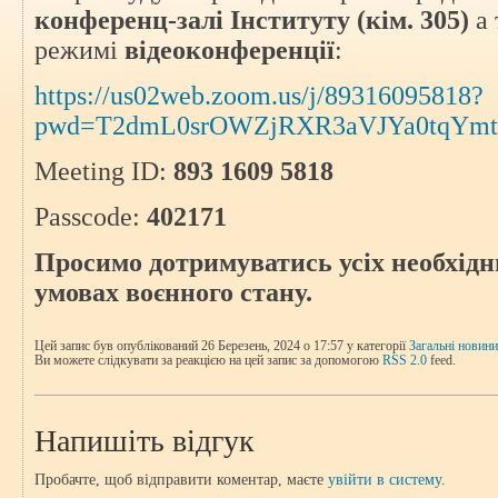
конференц-залі Інституту (кім. 305)
а
режимі
відеоконференції
:
https://us02web.zoom.us/j/89316095818?
pwd=T2dmL0srOWZjRXR3aVJYa0tqYmt
Meeting ID:
893 1609 5818
Passcode:
402171
Просимо дотримуватись усіх необхідни
умовах воєнного стану.
Цей запис був опублікований 26 Березень, 2024 о 17:57 у категорії
Загальні новини
Ви можете слідкувати за реакцією на цей запис за допомогою
RSS 2.0
feed.
Напишіть відгук
Пробачте, щоб відправити коментар, маєте
увійти в систему
.