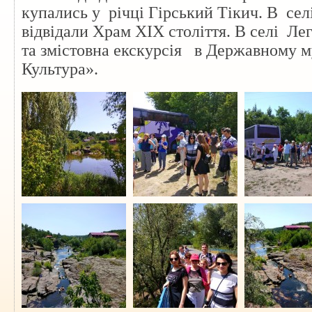
купались у
річці Гірський Тікич. В
сел
відвідали Храм XIX століття
. В селі
Лег
та змістовна екскурсія
в Державному м
Культура».