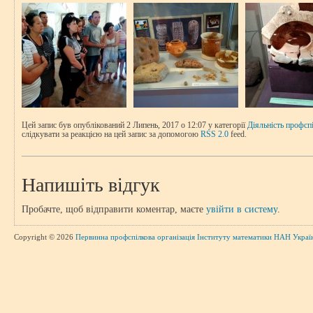
Цей запис був опублікований 2 Липень, 2017 о 12:07 у категорії
Діяльність профсп
слідкувати за реакцією на цей запис за допомогою
RSS 2.0
feed.
Напишіть відгук
Пробачте, щоб відправити коментар, маєте
увійти в систему
.
Copyright © 2026
Первинна профспілкова організація Інституту математики НАН Украї