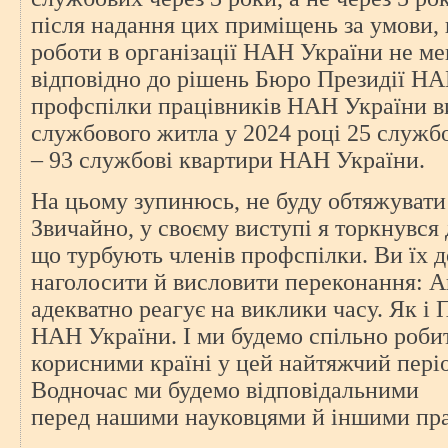
після надання цих приміщень за умови, 
роботи в організації НАН України не ме
відповідно до рішень Бюро Президії НА
профспілки працівників НАН України в
службового житла у 2024 році 25 службо
– 93 службові квартири НАН України.
На цьому зупинюсь, не буду обтяжувати
Звичайно, у своєму виступі я торкнувся 
що турбують членів профспілки. Ви їх д
наголосити й висловити переконання: А
адекватно реагує на виклики часу. Як і
НАН України. І ми будемо спільно роби
корисними країні у цей найтяжчий період 
Водночас ми будемо відповідальними
перед нашими науковцями й іншими пр