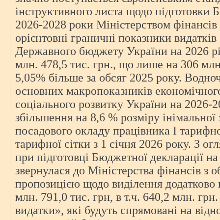
інструктивного листа щодо підготовки 
2026-2028 роки Міністерством фінансі
орієнтовні граничні показники видатків
Державного бюджету України на 2026 рі
млн. 478,5 тис. грн., що лише на 306 млн.
5,05% більше за обсяг 2025 року. Водноч
основних макропоказників економічного
соціального розвитку України на 2026-2
збільшення на 8,6 % розміру інімальної 
посадового окладу працівника І тарифн
тарифної сітки з 1 січня 2026 року. З о
при підготовці Бюджетної декларації н
звернулася до Міністерства фінансів з 
пропозицією щодо виділення додатково к
млн. 791,0 тис. грн, в т.ч. 640,2 млн. грн
видатки», які будуть спрямовані на ві