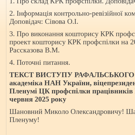
1. Про склад КРК профспілки. Доповіда
2. Інформація контрольно-ревізійної к
Доповідач: Сівова О.І.
3. Про виконання кошторису КРК профсп
проект кошторису КРК профспілки на 20
Рассказова В.М.
4. Поточні питання.
ТЕКСТ ВИСТУПУ РАФАЛЬСЬКОГО Ол
академіка НАН України, віцепрезиде
Пленумі ЦК профспілки працівників
червня 2025 року
Шановний Миколо Олександровичу! Ша
Пленуму!