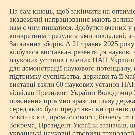
На сам кінець, щоб закінчити на оптимі
академічні напрацювання мають велике з
нам є чим пишатися. Здобутки вчених у р
конкретними результатами викладені, зн
Загальних зборів. А 21 травня 2025 року
відбулася виставка-презентація наукови
наукових установ і вчених НАН України
для демонстрації наукового потенціалу,
підтримку суспільства, держави та її ма
виставці взяли 60 наукових установ НА
відвідав Президент України Володимир 
пояснення приємно вразили главу держав
серед яких були представники органів д
освітніх кіл, промисловості, бізнесу та 
Зокрема, Президент України зазначив, щ
українські науковці створили технології