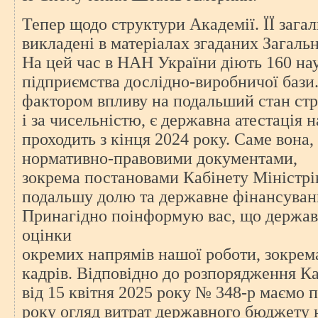
Тепер щодо структури Академії. ЇЇ зага
викладені в матеріалах згаданих Загаль
На цей час в НАН України діють 160 нау
підприємства дослідно-виробничої бази
фактором впливу на подальший стан стру
і за чисельністю, є державна атестація 
проходить з кінця 2024 року. Саме вона,
нормативно-правовими документами,
зокрема постановами Кабінету Міністрі
подальшу долю та державне фінансуванн
Принагідно поінформую вас, що держава
оцінки
окремих напрямів нашої роботи, зокрема
кадрів. Відповідно до розпорядження Ка
від 15 квітня 2025 року № 348-р маємо 
року огляд витрат державного бюджету 