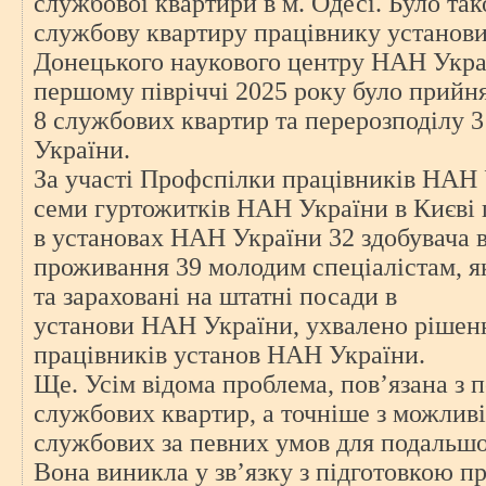
службової квартири в м. Одесі. Було та
службову квартиру працівнику установ
Донецького наукового центру НАН Укра
першому півріччі 2025 року було прийн
8 службових квартир та перерозподілу
України.
За участі Профспілки працівників НАН 
семи гуртожитків НАН України в Києві 
в установах НАН України 32 здобувача 
проживання 39 молодим спеціалістам, як
та зараховані на штатні посади в
установи НАН України, ухвалено рішен
працівників установ НАН України.
Ще. Усім відома проблема, пов’язана з
службових квартир, а точніше з можливі
службових за певних умов для подальшої
Вона виникла у зв’язку з підготовкою п