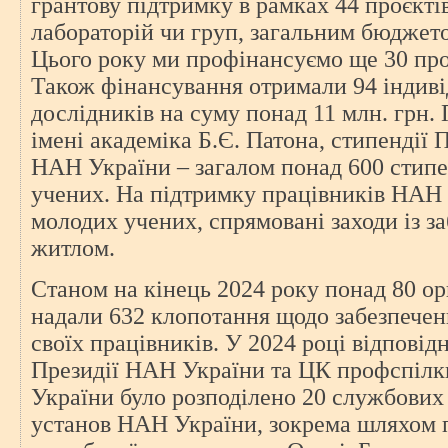
грантову підтримку в рамках 44 проєкті
лабораторій чи груп, загальним бюджето
Цього року ми профінансуємо ще 30 проє
Також фінансування отримали 94 індиві
дослідників на суму понад 11 млн. грн.
імені академіка Б.Є. Патона, стипендії 
НАН України – загалом понад 600 стипе
учених. На підтримку працівників НАН 
молодих учених, спрямовані заходи із з
житлом.
Станом на кінець 2024 року понад 80 о
надали 632 клопотання щодо забезпече
своїх працівників. У 2024 році відпові
Президії НАН України та ЦК профспілк
України було розподілено 20 службових
установ НАН України, зокрема шляхом 