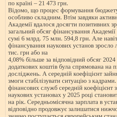
по країні – 21 473 грн.
Відомо, що процес формування бюджету 
особливо складним. Втім завдяки актив
Академії вдалося досягти позитивних зр
загальний обсяг фінансування Академії 
сумі 6 млрд. 75 млн. 594,8 грн. Але наві
фінансування наукових установ зросло л
тис. грн або на
4,08% більше за відповідний обсяг 2024 
додаткових коштів була спрямована на 
досліджень. А середній коефіцієнт зайня
змоги стабілізувати ситуацію з кадрами
фінансових служб середній коефіцієнт з
наукових установах у 2025 році становит
на рік. Середньомісячна зарплата в уст
відповідно продовжує залишатися нижчо
значно поступається європейським стан