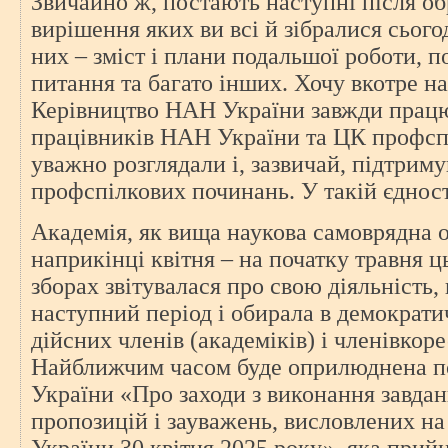
Звичайно ж, постають наступні після об
вирішення яких ви всі й зібралися сього
них – зміст і плани подальшої роботи, п
питання та багато інших. Хочу вкотре н
Керівництво НАН України завжди прац
працівників НАН України та ЦК профспі
уважно розглядали і, зазвичай, підтриму
профспілкових починань. У такій єдност
Академія, як вища наукова самоврядна о
наприкінці квітня – на початку травня ц
зборах звітувалася про свою діяльність,
наступний період і обирала в демократи
дійсних членів (академіків) і членівкор
Найближчим часом буде оприлюднена п
України «Про заходи з виконання завдан
пропозицій і зауважень, висловлених н