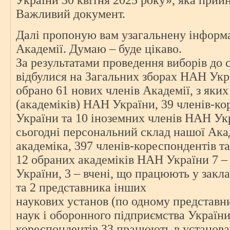
України 30 квітня 2025 року», яка прийн
Важливий документ.
Далі пропоную вам узагальнену інформ
Академії. Думаю – буде цікаво.
За результатами проведення виборів до 
відбулися на Загальних зборах НАН Укра
обрано 61 нових членів Академії, з яких
(академіків) НАН України, 39 членів-к
України та 10 іноземних членів НАН Ук
сьогодні персональний склад нашої Акад
академіка, 397 членів-кореспондентів та
12 обраних академіків НАН України 7 
України, 3 – вчені, що працюють у закл
та 2 представника інших
наукових установ (по одному представни
наук і оборонного підприємства України
кореспондентів 33 працюють в установа