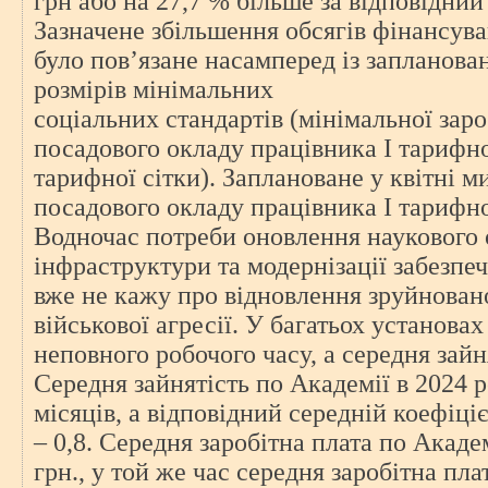
грн або на 27,7 % більше за відповідний
Зазначене збільшення обсягів фінансув
було пов’язане насамперед із запланов
розмірів мінімальних
соціальних стандартів (мінімальної заро
посадового окладу працівника І тарифн
тарифної сітки). Заплановане у квітні 
посадового окладу працівника І тарифно
Водночас потреби оновлення наукового 
інфраструктури та модернізації забезпеч
вже не кажу про відновлення зруйнован
військової агресії. У багатьох установа
неповного робочого часу, а середня зайн
Середня зайнятість по Академії в 2024 р
місяців, а відповідний середній коефіц
– 0,8. Середня заробітна плата по Акаде
грн., у той же час середня заробітна пла