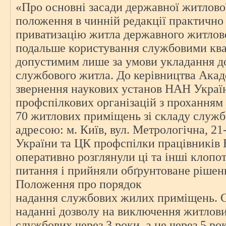
«Про основні засади державної житлово
положення в чинній редакції практичн
приватизацію житла державного житлово
подальше користування службовими ква
допустимим лише за умови укладання д
службового житла. До керівництва Акад
звернення наукових установ НАН Україн
профспілкових організацій з проханням
70 житлових приміщень зі складу служб
адресою: м. Київ, вул. Метрологічна, 2
України та ЦК профспілки працівників
оперативно розглянули ці та інші клопо
питання і прийняли обґрунтоване рішен
Положення про порядок
надання службових жилих приміщень. Су
наданні дозволу на виключення житлови
службових через 3 роки, а не через 5 рок