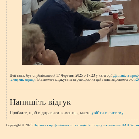
Цей запис був опублікований 17 Червень, 2025 о 17:23 у категорії
Діяльність проф
пленуми, наради
. Ви можете слідкувати за реакцією на цей запис за допомогою
RS
Напишіть відгук
Пробачте, щоб відправити коментар, маєте
увійти в систему
.
Copyright © 2026
Первинна профспілкова організація Інституту математики НАН Украї