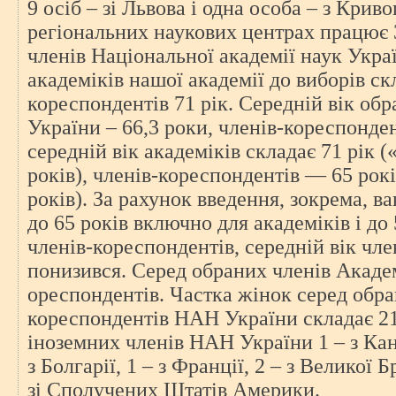
9 осіб – зі Львова і одна особа – з Крив
регіональних наукових центрах працює 
членів Національної академії наук Украї
академіків нашої академії до виборів скл
кореспондентів 71 рік. Середній вік об
України – 66,3 роки, членів-кореспонде
середній вік академіків складає 71 рік
років), членів-кореспондентів — 65 рок
років). За рахунок введення, зокрема, в
до 65 років включно для академіків і до
членів-кореспондентів, середній вік чле
понизився. Серед обраних членів Академ
ореспондентів. Частка жінок серед обра
кореспондентів НАН України складає 21
іноземних членів НАН України 1 – з Кана
з Болгарії, 1 – з Франції, 2 – з Великої Б
зі Сполучених Штатів Америки.