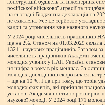
конструкцій будівель та інженерних сис
російської військової агресії та придб
на сьогодні Бюджетна декларація на 20
не схвалена. Усе це серйозно ускладнює
кадри та утримання вже наявного науков
У 2024 році чисельність працівників Н
ще на 2%. Станом на 01.03.2025 склала 2
13241 наукових працівників. Загалом за 
чисельність працівників Академії змен
молодих учених у НАН України становит
ця цифра з року в рік меншає. За останні
молодих дослідників скоротилася на тре
– ще на 10 %. І це при тому, що торік удв
молодих фахівців, які прийшли працюва
установ. Академія постійно розширює і
наукової молоді. У 2024 році 171 молод