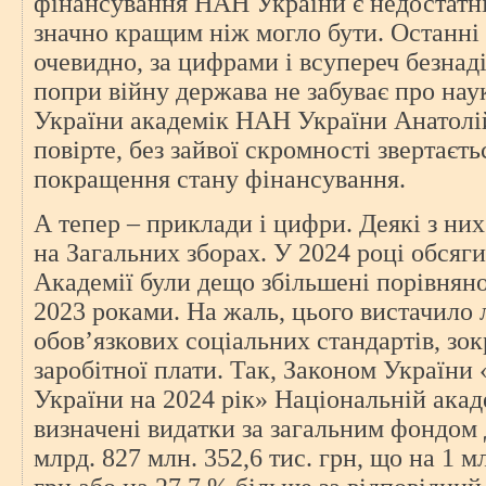
фінансування НАН України є недостатні
значно кращим ніж могло бути. Останні
очевидно, за цифрами і всупереч безнад
попри війну держава не забуває про нау
України академік НАН України Анатолій
повірте, без зайвої скромності звертаєтьс
покращення стану фінансування.
А тепер – приклади і цифри. Деякі з н
на Загальних зборах. У 2024 році обсяг
Академії були дещо збільшені порівняно
2023 роками. На жаль, цього вистачило 
обов’язкових соціальних стандартів, зо
заробітної плати. Так, Законом Україн
України на 2024 рік» Національній акад
визначені видатки за загальним фондом
млрд. 827 млн. 352,6 тис. грн, що на 1 м